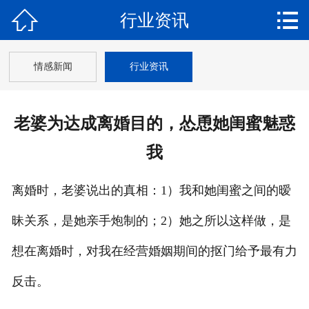


行业资讯
网站首页

关于我们
情感新闻
行业资讯
调查范围
老婆为达成离婚目的，怂恿她闺蜜魅惑
新闻动态
我
调查案例
离婚时，老婆说出的真相：1）我和她闺蜜之间的暧
婚姻咨询
昧关系，是她亲手炮制的；2）她之所以这样做，是
保密协议
想在离婚时，对我在经营婚姻期间的抠门给予最有力
联系我们
反击。