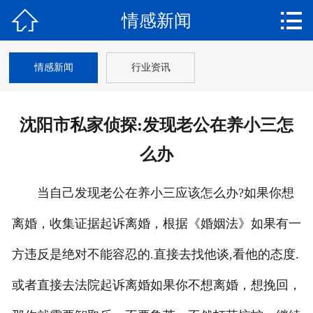


情感新闻
网站首页

关于我们
情感新闻
行业资讯
调查范围
沈阳市私家侦探:发现老公在养小三怎
新闻动态
么办
调查案例
当自己发现老公在养小三应该怎么办?如果你想
婚姻咨询
离婚，收集证据起诉离婚，根据《婚姻法》如果有一
保密协议
方违反是绝对不能容忍的.直接去找他谈,看他的态度.
联系我们
或者直接去法院起诉离婚如果你不想离婚，想挽回，